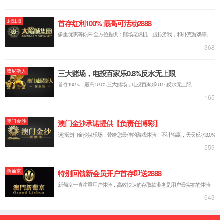
总
首页
永利3044集团官网中国
永利30
墙面艺术
产品中心
电话：076
装修案例
招商加盟
广东省
新闻资讯
联系我们
粤ICP备1