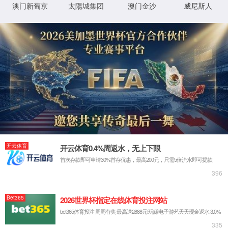
儿童房
卧室
客厅
电