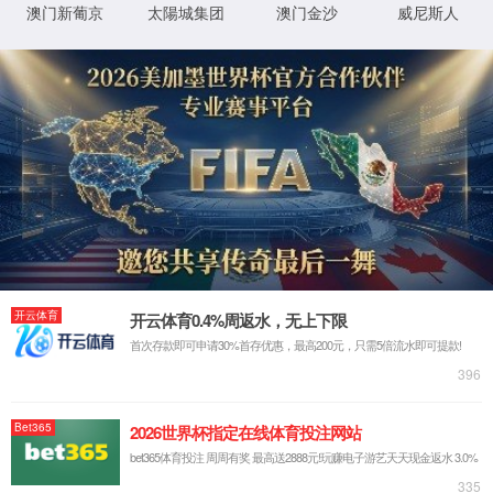
艺术涂料
硅藻泥
微水泥
仿石漆
瓷釉