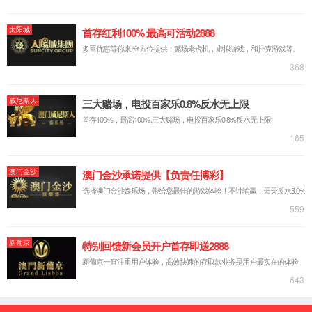
净味120 3in1低碳内墙漆
惠丽美低