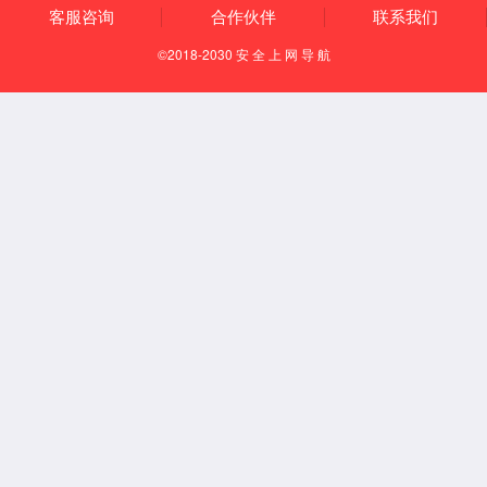
墙面卫士封闭抗碱底漆
功能
总数：42条