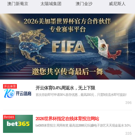
公司动态
行业资讯
硅藻泥知识
艺术
马来漆--丰富色彩
11-5
新型墙面艺术漆，漆面光洁，有石质效果
查看更多 >