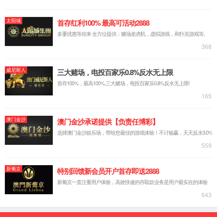
玛拉彩石——一种
11-5
型无机干粉涂料
玛拉彩石是一款彩砂调色的无机干粉涂
查看更多 >
超高硬度、抗污易洁、保色持久。...
金叶漆丨神秘多彩
10-15
的空间
ABA永利3044集团官网艺术壁材净
查看更多 >
具有艺术欣赏性。...