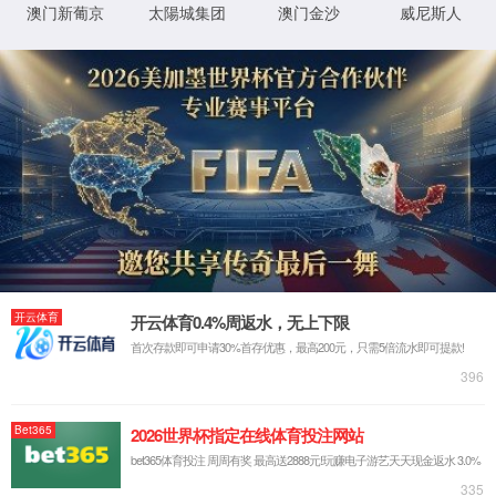
市场分析
加盟优势
加盟条件
加
为什么需要全新独立的硅藻泥形象展示店面？
答：
硅藻泥终端销售与常规涂料销售最大的差别就是“体验式形象展示营销
修要求，以统一的终端形象，多样化的实体样板成列为基础，给广大消费
象装修我们有着统一且严格的装修要求，这也是为代理商带来更多赚钱机