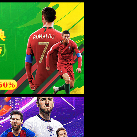
4006-777-687
心
装修案例
招商加盟
新闻资讯
联系我们