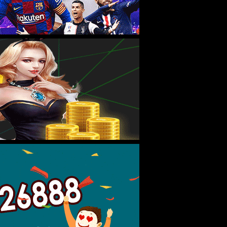
防水涂料
内墙涂料
外墙涂料