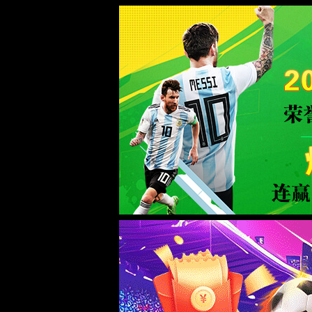
您的位置：
首页
>
产品中心
>
仿石漆