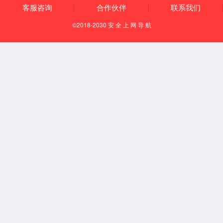
2、耐擦洗。
3、主要用于内墙装修。
基面要求：适用于任何基材,基材要求平整.