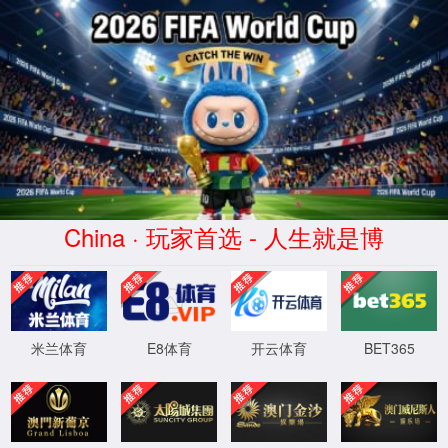
网站首页
您的位置：
首页
>
产品中心
>
艺术涂料