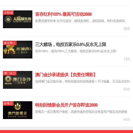
永利3044集团官网复古米兰艺术壁材，采用纯手工工艺
度强，防水、耐擦洗。低调的色彩搭配，手工艺质感给人一种庄
适合项目：会所、别墅群、古城堡、庄园、酒店
使用部位：墙面、吊顶、主题墙面
适合风格：古典主义风格、新古典主义风格、巴洛克风格、
产品特点：
1、可以适用于不同的基材。