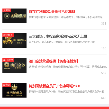
ABA永利3044集团官网金银砂艺术壁材具有金属折射
感，而它的金属底的着色能力又给于整个空间墙面充满无限遐想
ABA永利3044集团官网金砂银砂艺术壁材能产生珠光
等多种艺术壁材工艺施工，使用方法简单多样，可DIY。
产品颜色：金砂，银砂（可调色）【不可稀释，请直接使用
施工方法：将色浆加进平面底涂产品中，彻底搅拌均匀，然
同一个方向刷。具体施工工艺请咨询公司相关技术人员。