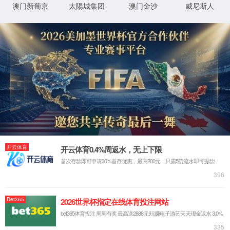
艺术涂料
硅藻泥
微水泥